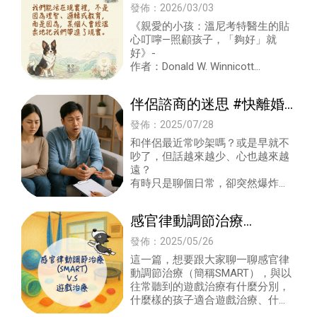
寫-《親愛的小孩》#高雄
發佈：2026/03/03
心理治療#高雄心理諮商#
《親愛的小孩：溫尼考特醫生的貼
心叮嚀—照顧孩子，「夠好」就
屏東兒童青少年心理治療#
好》-
憂鬱症治療
作者：Donald W. Winnicott
譯者：翁士恆
伴侶諮商的迷思 #快離婚
的夫妻才要去做伴侶諮商
發佈：2025/07/28
嗎？#為什麼需要心理諮
和伴侶最近常吵架嗎？或是早就不
吵了，但話越來越少、心也越來越
商？
遠？
有時只是聊個日常，卻突然爆炸，
有時明明坐在一起，卻像隔著一座
牆。
感官律動調節治療
很多伴侶在關係裡卡住時，不一定
會立刻想到
(SMART) V.S 遊戲治療 #
發佈：2025/05/26
什麼樣的孩子適合遊戲治
這一篇，想要跟大家聊一聊感官律
動調節治療（簡稱SMART），與以
療?什麼樣的孩子適合感官
往常聽到的遊戲治療有什麼分別，
律動調節治療?
什麼樣的孩子適合遊戲治療、什麼
樣的孩子適合感官律動調節治療。