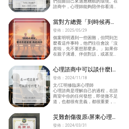
們扭曲自己來適應糟糕的環境。在
諮商中，心理師能夠陪伴你看清楚
這個容器的形狀，也看清楚我們如
何扭曲我們自己，然後我們才會知
當對方總覺「到時候再
道要如何把自己
說」，你該如何陪他多想
發佈：2025/05/29
一點？
個案明明遇到一些困難，但問到怎
麼看這件事時，他們往往會說「沒
差啦，先不要想那麼多。」如果你
在親子溝通、伴侶對話，或甚至和
朋友相處時，也常常遇到「到時候
再看吧」的回應，不妨試試這幾個
心理諮商中可以談什麼|屏
小提醒。慢慢來，別急
東心理諮商｜高雄心理諮
發佈：2024/11/18
商｜成人心理諮商
文/江明修臨床心理師
心理諮商是理解自己的過程，在諮
商室中你的任何發想，即使微不足
道，也都很有意義，都很重要，都
值得討論。
災難創傷復原⏐屏東心理諮
商⏐創傷復原
發佈：2024/03/31