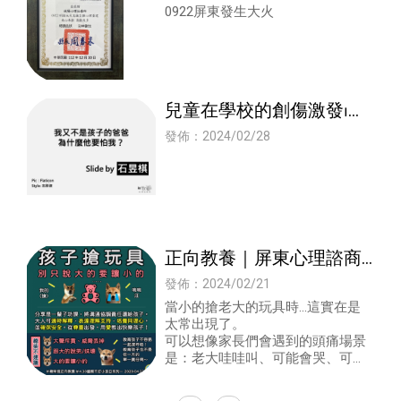
0922屏東發生大火
兒童在學校的創傷激發⏐屏
東心理諮商⏐兒童創傷 #創
發佈：2024/02/28
傷孩子如何處理?
正向教養｜屏東心理諮商
｜高雄心理諮商｜兒童青
發佈：2024/02/21
少年諮商
當小的搶老大的玩具時...這實在是
太常出現了。
可以想像家長們會遇到的頭痛場景
是：老大哇哇叫、可能會哭、可能
會叫，可能會出手推擠搶摔東西...
各種狀態。