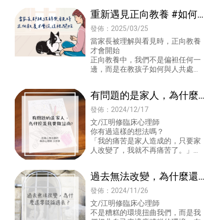
重新遇見正向教養 #如何
正向教養孩子?
發佈：2025/03/25
當家長被理解與看見時，正向教養
才會開始
正向教養中，我們不是偏袒任何一
邊，而是在教孩子如何與人共處、
如何相互尊重。
我們是溫和且堅定的告訴孩子：我
有問題的是家人，為什麼
們願意理解你，但不等於放棄
是我要做諮商？|屏東心理
發佈：2024/12/17
諮商｜高雄心理諮商｜成
文/江明修臨床心理師
你有過這樣的想法嗎？
人心理諮商推薦哪一家?
「我的痛苦是家人造成的，只要家
人改變了，我就不再痛苦了。」心
理師能夠陪伴你把目光移回自己身
上，理解家人如何影響現在的自
過去無法改變，為什麼還
己，並且發
要在諮商中談論過去？|屏
發佈：2024/11/26
東心理諮商｜高雄心理諮
文/江明修臨床心理師
不是糟糕的環境扭曲我們，而是我
商｜成人心理諮商