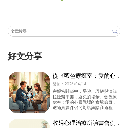
好文分享
從《藍色療癒室：愛的心
靈戰場》看見關係修復的
發佈：2026/04/14
可能 #親密關係常見的互
在親密關係中，爭吵、誤解與情緒
拉扯幾乎無可避免的場景。藍色療
動困境#什麼是伴侶諮商#
癒室：愛的心靈戰場的實境節目，
誰適合進行伴侶諮商？#伴
透過真實伴侶的對話與諮商過程，
讓觀眾得以一窺「伴侶諮商」的樣
侶諮商實際在做什麼？
貌，也讓許多人開始思考：當關係
牧陽心理治療所讀書會側
卡住時，是否有更健康