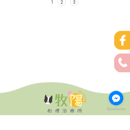
1
2
3
（08）732-8695