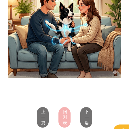
上
回
下
一
列
一
篇
表
篇