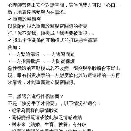
心理師營造出安全對話空間，讓伴侶雙方可以「心口一
致」地表達感受與內在需求。
✔ 重新詮釋衝突
以依附的眼光重新詮釋親密關係的衝突
把「你不愛我」轉換成「我需要被重視」。
✔ 找出卡住關係的互動模式並打破惡性循環
例如：
• 一方緊追溝通 → 一方逃避問題
• 一方指責批評 → 一方防衛保護
惡性循環的互動模式若不改變，衝突與爭吵將會不斷出
現，唯有指責攻擊的一方態度軟化與逃避退縮的一方再
次靠近，才能重新建立親密關係。
三、誰適合進行伴侶諮商？
不是「快分手了才需要」，以下情況都適合：
• 經常為同樣的事情吵架
• 關係變得疏遠或彼此缺乏情感連結
• 對未來（結婚、生育、教養）有分歧