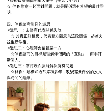
• 經歷破壞關係的重大事件（例如：外遇）
☆ 伴侶願意一起面對問題，就是關係還有希望的最佳證
明。
四、伴侶諮商常見的迷思
×迷思一：去諮商代表關係失敗
☆ 其實正好相反，代表雙方願意為這段關係一起努力
並重新修復。
×迷思二：心理師會偏袒某一方
☆伴侶諮商的目標是理解伴侶間的「互動」，而非評
斷個人。
×迷思三：諮商幾次就能解決所有問題
☆關係互動模式通常累積多年，改變需要伴侶的投入
與時間的醞釀。