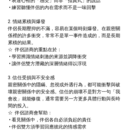
• 表達心裡的「感受」而非「指責式」的說話
• 練習聽懂伴侶的內在需求而不是一味回擊
2. 情緒累積與爆發
伴侶長期壓抑的不滿，容易在某個時刻爆發。在親密關
係裡的許多衝突，常常不是單一事件造成的，而是長期
累積的結果。
☆ 伴侶諮商的重點在於：
• 學習辨識情緒刺激的來源並調降衝突
• 讓伴侶雙方潛藏的深層情緒得以浮現
3. 信任受損與不安全感
親密關係中的隱瞞、忽視或外遇行為，都可能衝擊與破
壞親密關係中的安全感。信任的崩壞不是對方一句「我
會改」就能修復，通常需要另一方更多具體行動與長時
間的投入。
☆ 伴侶諮商會幫助：
• 看見關係中，伴侶各自必須負起的責任
• 伴侶雙方須學習回應彼此的情感需求