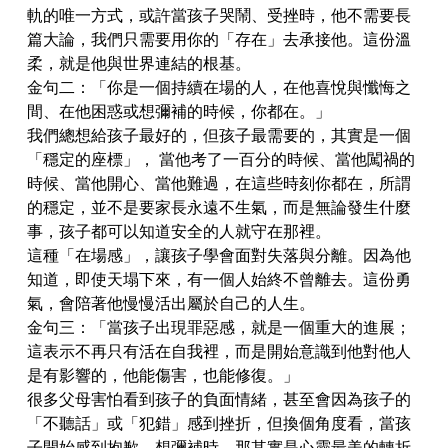
軌的唯一方式，或許當孩子哭鬧、受挫時，他不需要長
篇大論，我們只需要用你的「存在」去承接他。這份溫
柔，就是他與世界連結的根基。
金句二：「你是一個持續在場的人，在他喜悅與懺悔之
間、在他困惑或想彌補的時候，你都在。」
我們總想給孩子最好的，但孩子最需要的，其實是一個
「穩定的座標」， 當他考了一百分的時候、當他闖禍的
時候、當他開心、當他難過，在這些時刻你都在，所謂
的穩定，並不是要家長永遠不生氣，而是無論發生什麼
事，孩子都可以知道安全的人就守在那裡。
這種「在場感」，讓孩子學會面對失落與分離。因為他
知道，即使天塌下來，有一個人始終不曾離去。這份勇
氣，會陪著他慢慢活出屬於自己的人生。
金句三：「當孩子出現罪惡感，就是一個重大的進展；
這表示不再只有活在自我裡，而是開始意識到他對他人
是有影響的，他能傷害，也能修復。」
很多父母害怕看到孩子的負面情緒，甚至會因為孩子的
「不聽話」或「犯錯」感到挫折，但換個角度看，當孩
子開始感到抱歉、想彌補時，那其實是心靈最美的轉折