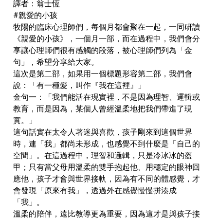
譯者：翁士恆
#親愛的小孩
牧陽的臨床心理師們，每個月都會聚在一起，一同研讀
《親愛的小孩》，一個月一部，而在過程中，我們會分
享讓心理師們很有感觸的段落，被心理師們列為「金
句」，希望分享給大家。
這次是第二部，如果用一個標題形容第二部，我們會
說：「有一種愛，叫作『我在這裡』」
金句一：「我們能活在現實裡，不是因為理智、邏輯或
教育，而是因為，某個人曾經溫柔地把我們帶進了現
實。」
這句話實在太令人著迷與喜歡，孩子剛來到這個世界
時，連「我」都尚未形成，也感覺不到什麼是「自己的
空間」。在這過程中，理智和邏輯，只是冷冰冰的盔
甲；只有當父母用溫柔的雙手抱起他、用穩定的眼神回
應他，孩子才會與世界接軌，因為有不同的體感覺，才
會發現「原來有我」，透過外在感覺慢慢拼湊成
「我」。
溫柔的陪伴，遠比教導更為重要，因為這才是與孩子接