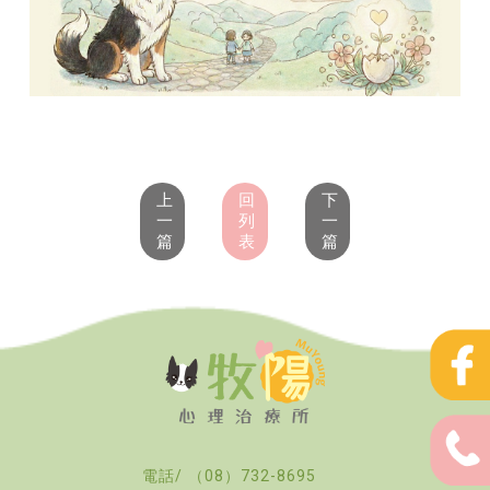
上
回
下
一
列
一
篇
表
篇
（08）732-8695