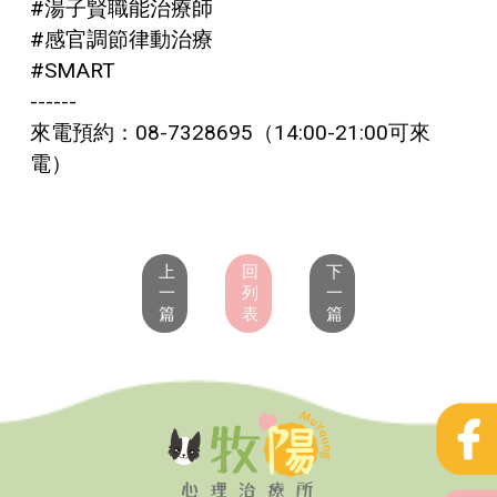
#湯子賢職能治療師
#感官調節律動治療
#SMART
------
來電預約：08-7328695（14:00-21:00可來
電）
上
回
下
一
列
一
篇
表
篇