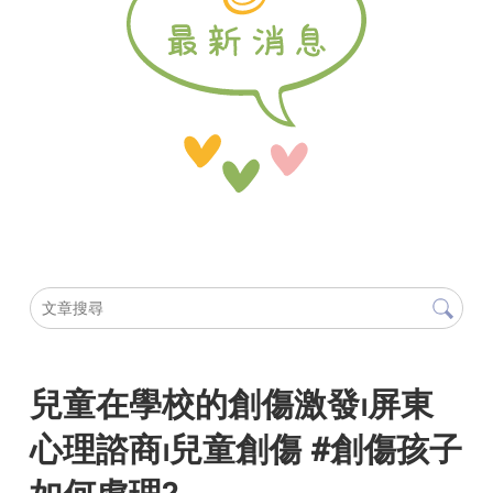
兒童在學校的創傷激發⏐屏東
心理諮商⏐兒童創傷 #創傷孩子